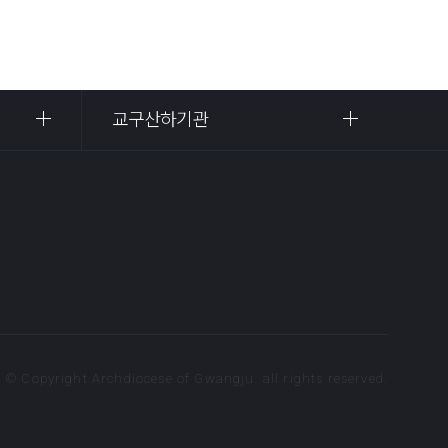
교구산하기관
© Copyright Archdiocese of Gwangju. all rights reserved.