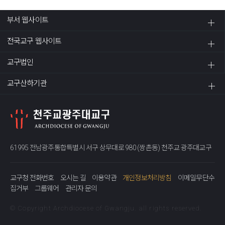
부서 웹사이트
전국교구 웹사이트
교구법인
교구산하기관
61995 전남광주통합특별시 서구 상무대로 980 (쌍촌동) 천주교 광주대교구
교구청 전화번호
오시는 길
이용약관
개인정보처리방침
이메일무단수
집거부
그룹웨어
관리자 문의
© Copyright Archdiocese of Gwangju. all rights reserved.