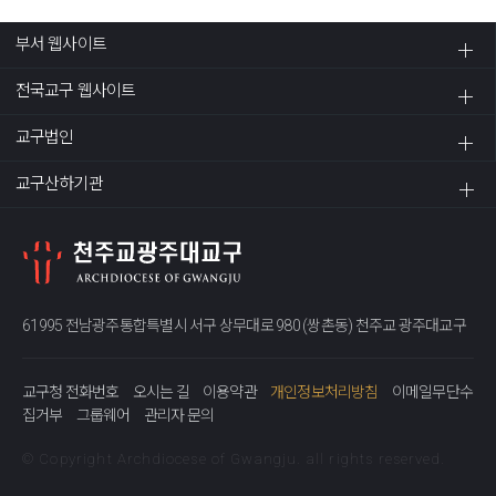
부서 웹사이트
전국교구 웹사이트
교구법인
교구산하기관
61995 전남광주통합특별시 서구 상무대로 980 (쌍촌동) 천주교 광주대교구
교구청 전화번호
오시는 길
이용약관
개인정보처리방침
이메일무단수
집거부
그룹웨어
관리자 문의
© Copyright Archdiocese of Gwangju. all rights reserved.