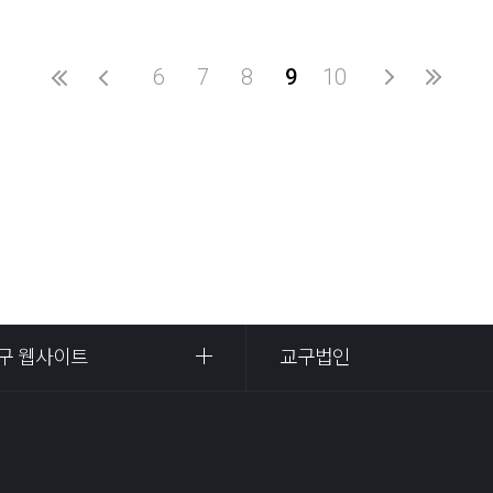
6
7
8
9
10
구 웹사이트
교구법인