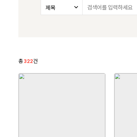
총
322
건