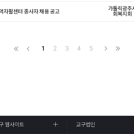
가톨릭광주
역자활센터 종사자 채용 공고
회복지회
1
2
3
4
5
구 웹사이트
교구법인