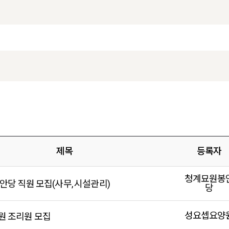
제목
등록자
청계묘원봉
안당 직원 모집(사무, 시설관리)
당
성요셉요양
 조리원 모집