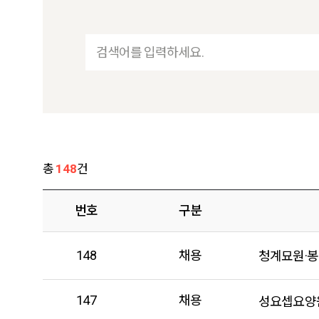
총
148
건
번호
구분
148
채용
청계묘원·봉
147
채용
성요셉요양원