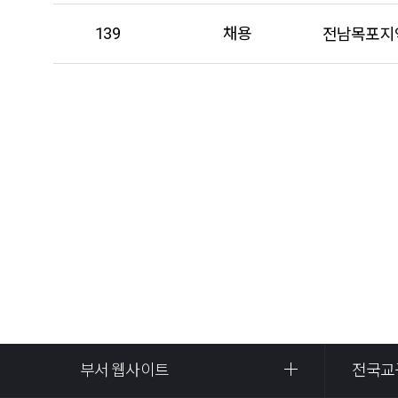
139
채용
전남목포지
부서 웹사이트
전국교