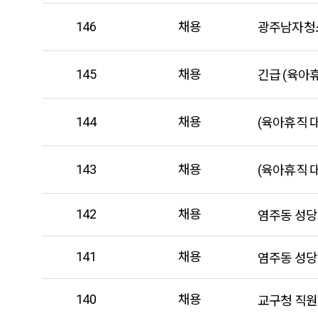
146
채용
광주남자청
145
채용
긴급 (육아
144
채용
(육아휴직 
143
채용
(육아휴직 
142
채용
염주동 성당
141
채용
염주동 성당
140
채용
교구청 직원