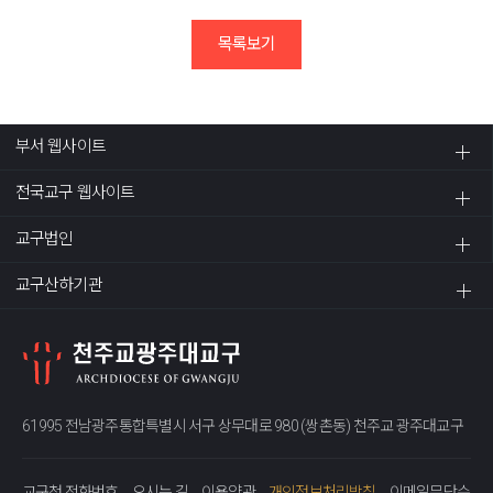
목록보기
부서 웹사이트
전국교구 웹사이트
교구법인
교구산하기관
61995 전남광주통합특별시 서구 상무대로 980 (쌍촌동) 천주교 광주대교구
교구청 전화번호
오시는 길
이용약관
개인정보처리방침
이메일무단수