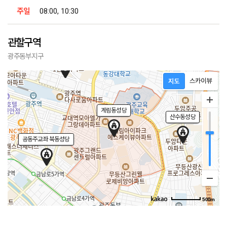
주일
08:00, 10:30
관할구역
중흥동성당
광주동부지구
계림동성당
산수동성당
공동주교좌 북동성당
500m