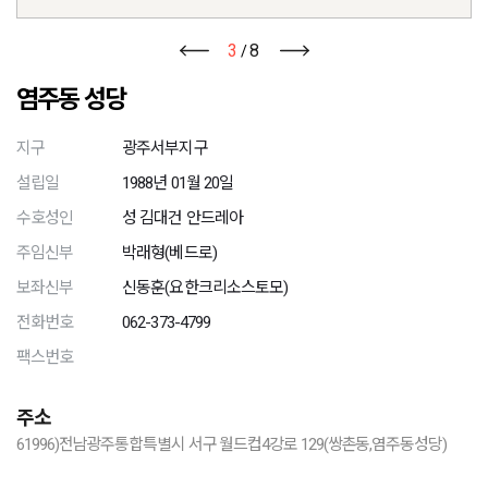
3
8
/
염주동 성당
지구
광주서부지구
설립일
1988년 01월 20일
수호성인
성 김대건 안드레아
주임신부
박래형(베드로)
보좌신부
신동훈(요한크리소스토모)
전화번호
062-373-4799
팩스번호
주소
61996)전남광주통합특별시 서구 월드컵4강로 129(쌍촌동,염주동성당)