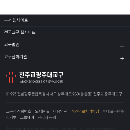
부서 웹사이트
전국교구 웹사이트
교구법인
교구산하기관
61995 전남광주통합특별시 서구 상무대로 980 (쌍촌동) 천주교 광주대교구
교구청 전화번호
오시는 길
이용약관
개인정보처리방침
이메일무단수
집거부
그룹웨어
관리자 문의
© Copyright Archdiocese of Gwangju. all rights reserved.