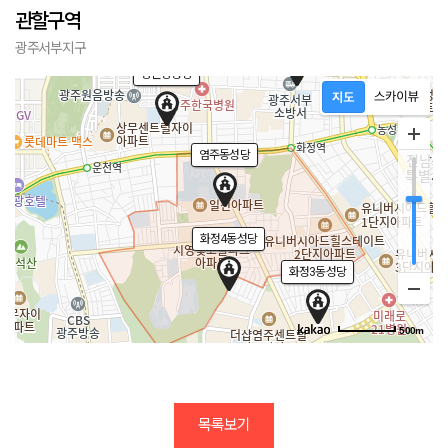
관할구역
화정1동성당
광주서부지구
쌍촌동성당
염주동성당
화정4동성당
화정3동성당
500m
목록보기