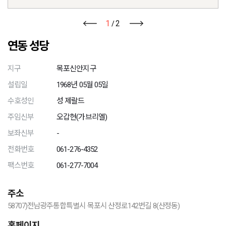
1
2
/
연동 성당
지구
목포신안지구
설립일
1968년 05월 05일
수호성인
성 제랄드
주임신부
오갑현(가브리엘)
보좌신부
-
전화번호
061-276-4352
팩스번호
061-277-7004
주소
58707)전남광주통합특별시 목포시 산정로142번길 8(산정동)
홈페이지