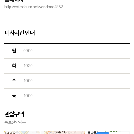
http://cafe.daum.net/yondong4352
미사시간 안내
월
09:00
화
19:30
수
10:00
목
10:00
관할구역
목포신안지구
용당동성당