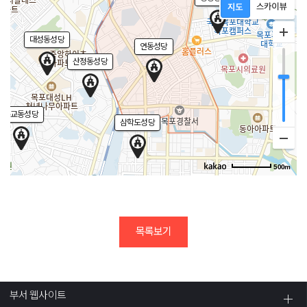
대성동성당
연동성당
산정동성당
북교동성당
삼학도성당
500m
목록보기
부서 웹사이트