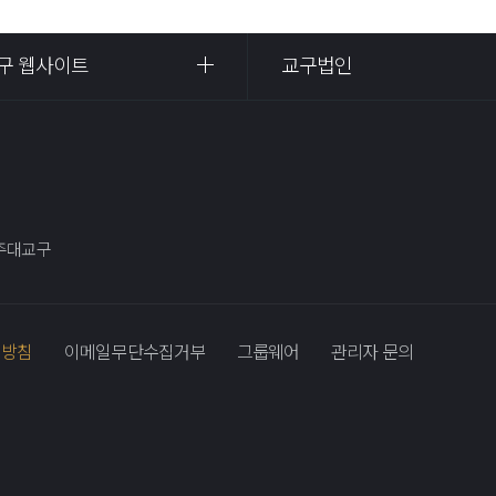
구 웹사이트
교구법인
광주대교구
리방침
이메일무단수집거부
그룹웨어
관리자 문의