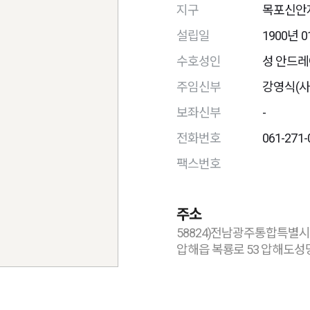
지구
목포신안
설립일
1900년 0
수호성인
성 안드
주임신부
강영식(사
보좌신부
-
전화번호
061-271-
팩스번호
주소
58824)전남광주통합특별시
압해읍 복룡로 53 압해도성