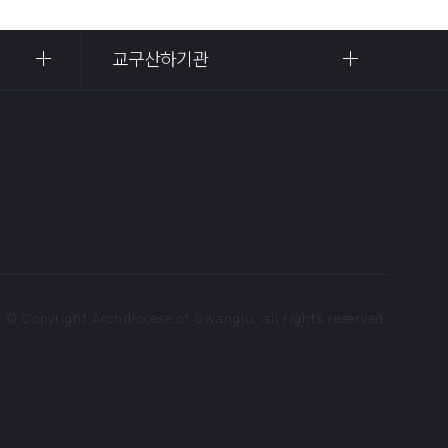
교구산하기관
© Copyright Archdiocese of Gwangju. all rights reserved.