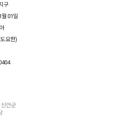
지구
1월 01일
레아
도요한)
0404
 신안군
당