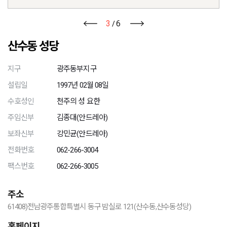
3
6
/
산수동 성당
지구
광주동부지구
설립일
1997년 02월 08일
수호성인
천주의 성 요한
주임신부
김종대(안드레아)
보좌신부
강민균(안드레아)
전화번호
062-266-3004
팩스번호
062-266-3005
주소
61408)전남광주통합특별시 동구 밤실로 121(산수동,산수동성당)
홈페이지