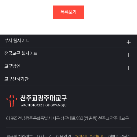
목록보기
부서 웹사이트
전국교구 웹사이트
교구법인
교구산하기관
61995 전남광주통합특별시 서구 상무대로 980 (쌍촌동) 천주교 광주대교구
교구청 전화번호
오시는 길
이용약관
개인정보처리방침
이메일무단수