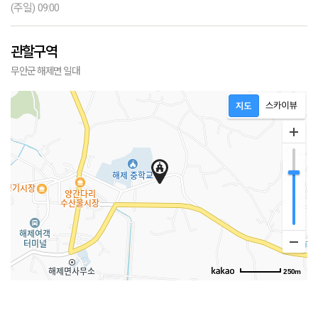
(주일) 09:00
관할구역
무안군 해제면 일대
250m