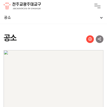
공소
공소