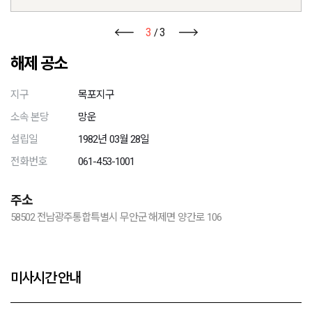
3
3
/
해제 공소
지구
목포지구
소속 본당
망운
설립일
1982년 03월 28일
전화번호
061-453-1001
주소
58502 전남광주통합특별시 무안군 해제면 양간로 106
미사시간 안내