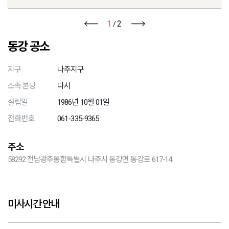
1
2
/
동강 공소
지구
나주지구
소속 본당
다시
설립일
1986년 10월 01일
전화번호
061-335-9365
주소
58292 전남광주통합특별시 나주시 동강면 동강로 617-14
미사시간 안내