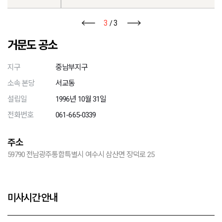
3
3
/
거문도 공소
지구
중남부지구
소속 본당
서교동
설립일
1996년 10월 31일
전화번호
061-665-0339
주소
59790 전남광주통합특별시 여수시 삼산면 장덕로 25
미사시간 안내