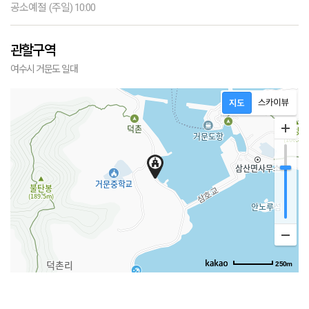
공소예절 (주일) 10:00
관할구역
여수시 거문도 일대
250m