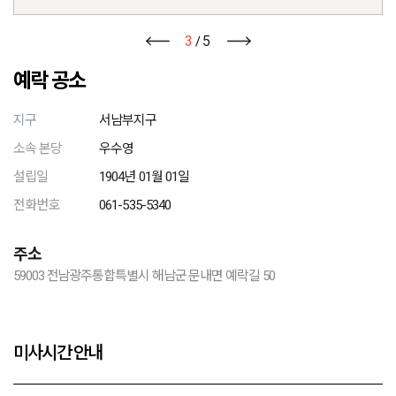
3
5
/
예락 공소
지구
서남부지구
소속 본당
우수영
설립일
1904년 01월 01일
전화번호
061-535-5340
주소
59003 전남광주통합특별시 해남군 문내면 예락길 50
미사시간 안내