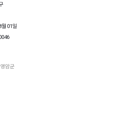
구
8월 01일
0046
 영암군