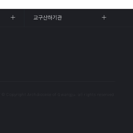
교구산하기관
© Copyright Archdiocese of Gwangju. all rights reserved.