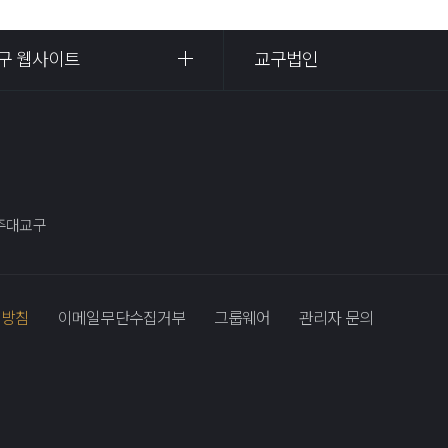
구 웹사이트
교구법인
광주대교구
리방침
이메일무단수집거부
그룹웨어
관리자 문의