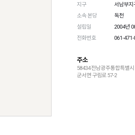
지구
서남부지
소속 본당
독천
설립일
2004년 0
전화번호
061-471-
주소
58434 전남광주통합특별시
군서면 구림로 57-2