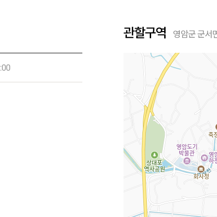
관할구역
영암군 군서
:00