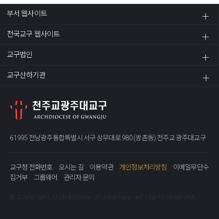
부서 웹사이트
전국교구 웹사이트
교구법인
교구산하기관
61995 전남광주통합특별시 서구 상무대로 980 (쌍촌동) 천주교 광주대교구
교구청 전화번호
오시는 길
이용약관
개인정보처리방침
이메일무단수
집거부
그룹웨어
관리자 문의
© Copyright Archdiocese of Gwangju. all rights reserved.