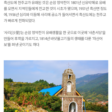
흑산도에 천주교가 유래된 것은 손암 정약전이 1801년 신유박해로 유배
를 오면서 지역민들에게 전교한 것이 시초가 됐으며, 1951년 흑산면 장도
에, 1956년 심리와 이듬해 사리에 공소가 들어서면서 흑산도에는 천주교
가 빠르게 전파되었다.
‘사리(沙里)’는 손암 정약전이 유배생활을 한 곳으로 이곳에 '사촌서당'을
만들어 후학을 가르치고, 1814년 바닷물고기들의 생태를 다룬 '자산어
보'를 펴낸 곳이기도 하다.