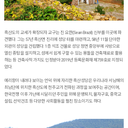
흑산도의 교세가 확장되자 교구는 진 요한(Sean Brazil) 신부를 이곳에 파
견했다. 그는 57년 흑산면 진리에 성당 터를 마련하고, 58년 11월 단아한
외관의 성당을 건립했다. 1층 석조 건물로 성당 정면 중앙부에 사방으로
열린 종탑을 설치하고, 섬에서 쉽게 구할 수 있는 몽돌을 건축재료로 활용
하는 등 건축사적 가치도 인정받아 2019년 등록문화재 제759호로 지정되
었다.
예리항이 내려다 보이는 언덕 위에 자리한 흑산성당은 우리나라 서남해의
최남단에 위치한 흑산도에 천주교가 전파된 과정을 보여주는 공간이며,
한국전쟁 이후 가난에 시달리던 주민을 위해 문맹퇴치, 물자구호, 중학교
설립, 선박건조 등 다양한 사회활동을 펼친 장소이기도 하다.