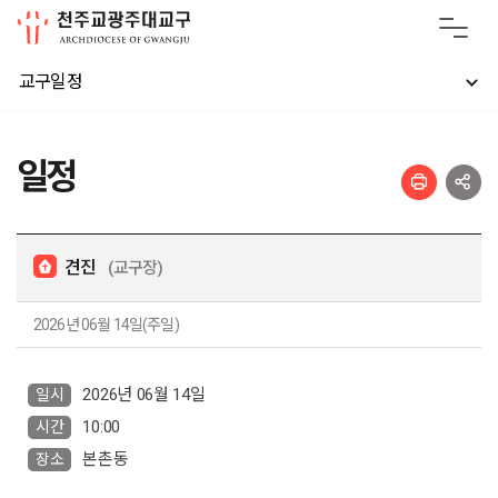
교구일정
일정
견진
(교구장)
2026년 06월 14일(주일)
2026년 06월 14일
일시
10:00
시간
본촌동
장소