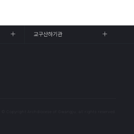
교구산하기관
© Copyright Archdiocese of Gwangju. all rights reserved.