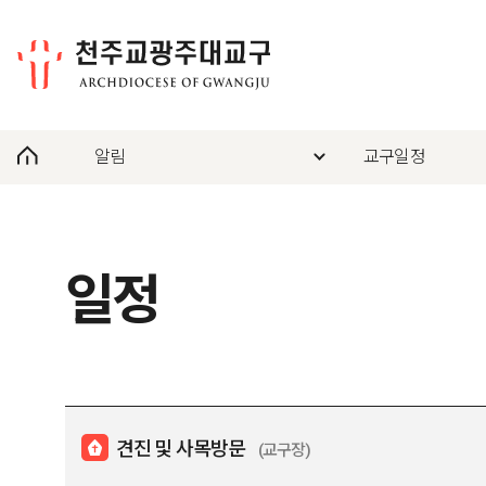
알림
교구일정
일정
견진 및 사목방문
(교구장)