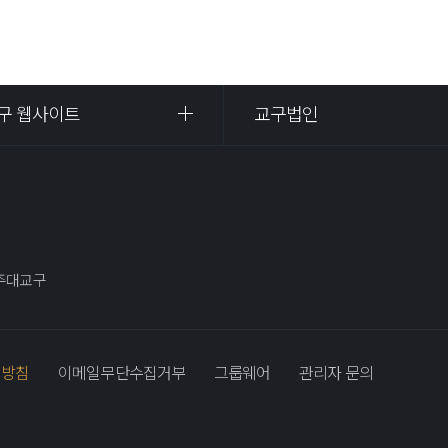
구 웹사이트
교구법인
광주대교구
리방침
이메일무단수집거부
그룹웨어
관리자 문의