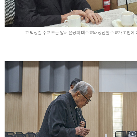
고 박정일 주교 조문 앞서 윤공희 대주교와 정신철 주교가 고인에 