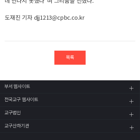
데 만나지 못했다”며 그리움을 전했다.
도재진 기자 djj1213@cpbc.co.kr
목록
부서 웹사이트
전국교구 웹사이트
교구법인
교구산하기관