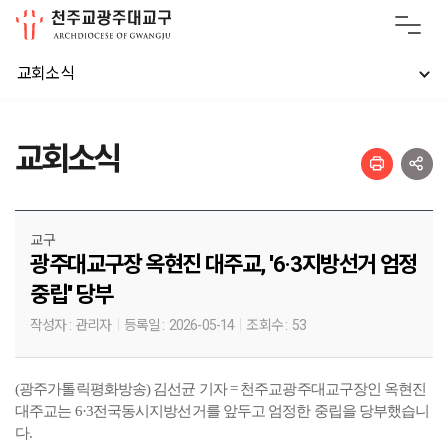
교회소식
교회소식
교구
광주대교구장 옥현진 대주교, ''6·3지방선거 엄정
중립'' 당부
작성자 :
관리자
등록일 :
2026-05-14
조회수 :
53
(광주가톨릭평화방송) 김선균 기자 = 천주교광주대교구장인 옥현진
대주교는 6·3전국동시지방선거를 앞두고 엄정한 중립을 당부했습니
다.