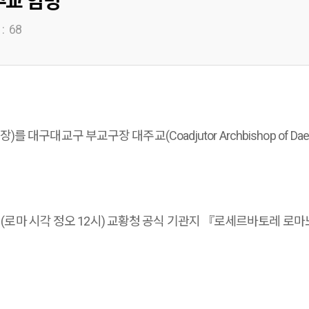
주교 임명
:
68
를 대구대교구 부교구장 대주교(Coadjutor Archbishop o
시(로마 시각 정오 12시) 교황청 공식 기관지 『로세르바토레 로마노』(L