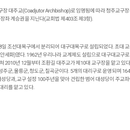
 대주교(Coadjutor Archbishop)로 임명됨에 따라 청주교구장은
달리 교구장좌 계승권을 지닌다(교회법 제403조 제3항).
4월 8일 조선대목구에서 분리되어 대구대목구로 설립되었다. 초대
 D.D.) 주교(한국명 안세화)였다. 1962년 우리나라 교계제도 설립으로 
쳐 2010년 12월부터 조환길 대주교가 제10대 교구장을 맡고 있다
군, 성주군, 울릉군, 청도군, 칠곡군이다. 5개의 대리구로 운영되며 1
산 대성당과, 교구 설정 100주년을 맞아 건립한 범어 대성당이 주교좌
대리를 맡고 있다.