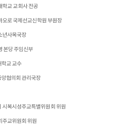
학교 교회사 전공
바오로 국제선교신학원 부원장
소년사목국장
명 본당 주임신부
학교 교수
앙협의회 관리국장
 시복시성주교특별위원회 위원
리주교위원회 위원