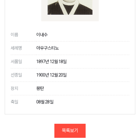
이름
이내수
세례명
아우구스티노
서품일
1897년 12월 18일
선종일
1900년 12월 20일
장지
몽탄
축일
08월 28일
목록보기