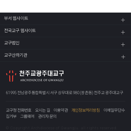
부서 웹사이트
전국교구 웹사이트
교구법인
교구산하기관
61995 전남광주통합특별시 서구 상무대로 980 (쌍촌동) 천주교 광주대교구
교구청 전화번호
오시는 길
이용약관
개인정보처리방침
이메일무단수
집거부
그룹웨어
관리자 문의
© Copyright Archdiocese of Gwangju. all rights reserved.