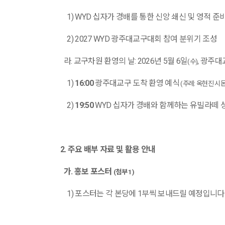
1) WYD
십자가 경배를 통한 신앙 쇄신 및 영적 준
2) 2027 WYD
광주대교구대회 참여 분위기 조성
라
.
교구차원 환영의 날
: 2026
년
5
월
6
일
,
광주대
(
수
)
1)
16:00
광주대교구 도착 환영 예식
(
주례
:
옥현진 시
2)
19:50
WYD
십자가 경배와 함께하는 유빌라떼 
2.
주요 배부 자료 및 활용 안내
가
.
홍보 포스터
(
첨부
1)
1)
포스터는 각 본당에
1
부씩 보내드릴 예정입니다