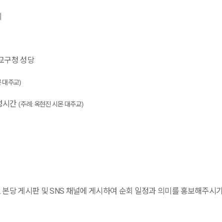
비
교구청 성당
몬 대주교
)
성시간
(
주례
:
옥현진 시몬 대주교
)
.
본당 게시판 및
SNS
채널에 게시하여 순회 일정과 의미를 홍보해주시