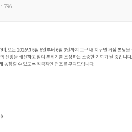
:
796
하며
,
오는
2026
년
5
월
6
일부터
6
월
3
일까지 교구 내 지구별 거점 본당을
의 신앙을 쇄신하고 참여 분위기를 조성하는 소중한 기회가 될 것입니다
쁘게 동참할 수 있도록 적극적인 협조를 부탁드립니다
.
식
)