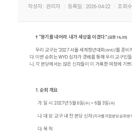
작성자 :
관리자
등록일 :
2026-04-22
조회수 
†
“
용기를 내어라
.
내가 세상을 이겼다
.”
(
요한
16,33)
우리 교구는
‘2027
서울 세계청년대회
’
를 준비
(WYD)
다
.
이번 순회는
WYD
십자가 경배를 통해 우리 교구민들
니
,
각 본당에서는 많은 신자들이 이 거룩한 여정에 기
1.
순회 개요
가
.
일 시
: 2027
년
5
월
6
일
~ 6
월
3
일
(
수
)
(
수
)
나
.
대 상
:
교구 내 전 본당 신자
(
지구별 거점 본당 순회 방
다
.
목 적
: