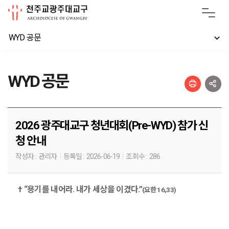
WYD 공문
WYD 공문
2026 광주대교구 청년대회(Pre-WYD) 참가 신
청 안내
작성자 :
관리자
등록일 :
2026-06-19
조회수 :
286
†
“
용기를 내어라
.
내가 세상을 이겼다
.”
(
요한
16,33)