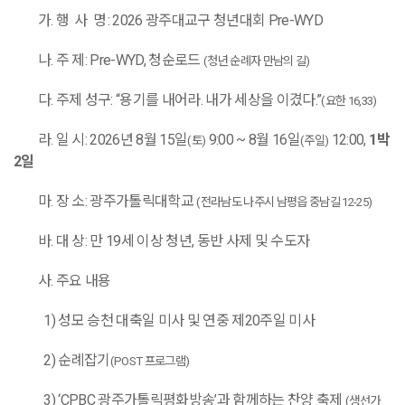
가
.
행 사 명
: 2026
광주대교구 청년대회
Pre-WYD
나
.
주 제
: Pre-WYD,
청순로드
(
청년 순례자 만남의 길
)
다
.
주제 성구
: “
용기를 내어라
.
내가 세상을 이겼다
.”
(
요한
16,33)
라
.
일 시
: 2026
년
8
월
15
일
9:00 ~ 8
월
16
일
12:00,
1
박
(
토
)
(
주일
)
2
일
마
.
장 소
:
광주가톨릭대학교
(
전라남도 나주시 남평읍 중남길
12-25)
바
.
대 상
:
만
19
세 이상 청년
,
동반 사제 및 수도자
사
.
주요 내용
1)
성모 승천 대축일 미사 및 연중 제
20
주일 미사
2)
순례잡기
(POST
프로그램
)
3) ‘CPBC
광주가톨릭평화방송
’
과 함께하는 찬양 축제
(
생선가