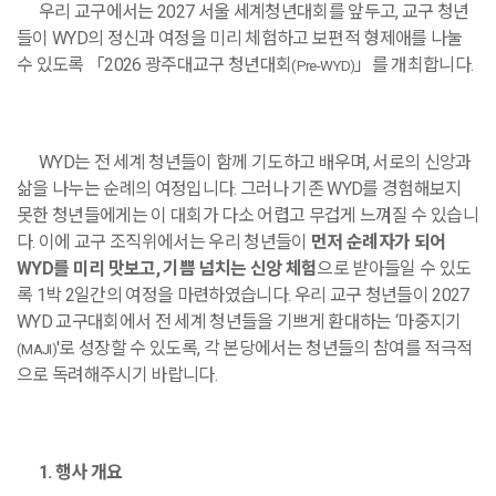
우리 교구에서는
2027
서울 세계청년대회를 앞두고
,
교구 청년
들이
WYD
의 정신과 여정을 미리 체험하고 보편적 형제애를 나눌
수 있도록
「
2026
광주대교구 청년대회
」
를 개최합니다
.
(Pre-WYD)
WYD
는 전 세계 청년들이 함께 기도하고 배우며
,
서로의 신앙과
삶을 나누는 순례의 여정입니다
.
그러나 기존
WYD
를 경험해보지
못한 청년들에게는 이 대회가 다소 어렵고 무겁게 느껴질 수 있습니
다
.
이에 교구 조직위에서는 우리 청년들이
먼저 순례자가 되어
WYD
를 미리 맛보고
,
기쁨 넘치는 신앙 체험
으로 받아들일 수 있도
록
1
박
2
일간의 여정을 마련하였습니다
.
우리 교구 청년들이
2027
WYD
교구대회에서 전 세계 청년들을 기쁘게 환대하는
‘
마중지기
'
로 성장할 수 있도록
,
각 본당에서는 청년들의 참여를 적극적
(MAJI)
으로 독려해주시기 바랍니다
.
1.
행사 개요