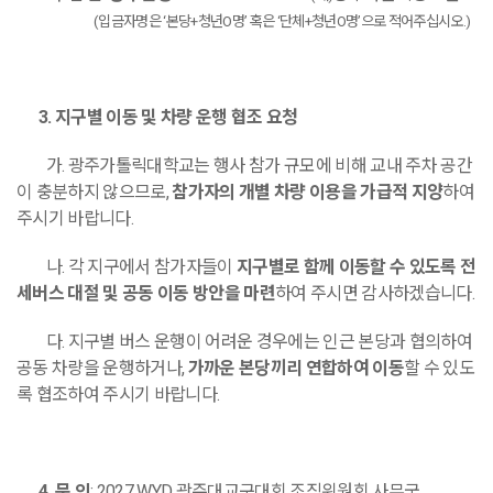
(
입금자명은
‘
본당
+
청년
O
명
’
혹은
‘
단체
+
청년
O
명
’
으로 적어주십시오
.)
3.
지구별 이동 및 차량 운행 협조 요청
가
.
광주가톨릭대학교는 행사 참가 규모에 비해 교내 주차 공간
이 충분하지 않으므로
,
참가자의 개별 차량 이용을 가급적 지양
하여
주시기 바랍니다
.
나
.
각 지구에서 참가자들이
지구별로 함께 이동할 수 있도록 전
세버스 대절 및 공동 이동 방안을 마련
하여 주시면 감사하겠습니다
.
다
.
지구별 버스 운행이 어려운 경우에는 인근 본당과 협의하여
공동 차량을 운행하거나
,
가까운 본당끼리 연합하여 이동
할 수 있도
록 협조하여 주시기 바랍니다
.
4.
문 의
: 2027 WYD
광주대교구대회 조직위원회 사무국