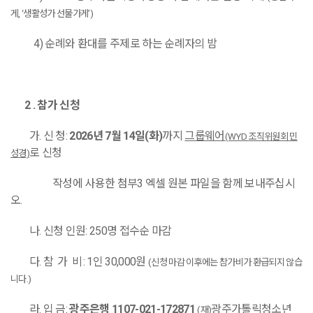
게
, ‘
생활성가 선물가게
’)
4)
순례와 환대를 주제로 하는 순례자의 밤
2 .
참가 신청
가
.
신 청
:
2026
년
7
월
14
일
(
화
)
까지
그룹웨어
(WYD
조직위원회 민
로 신청
성경
)
작성에 사용한 첨부
3
엑셀 원본 파일을 함께 보내주십시
오
.
나
.
신청 인원
: 250
명 접수순 마감
다
.
참 가 비
: 1
인
30,000
원
(
신청 마감 이후에는 참가비가 환급되지 않습
니다
.)
라
.
입 금
:
광주은행
1107-021-172871
광주가톨릭청소년
(
재
)