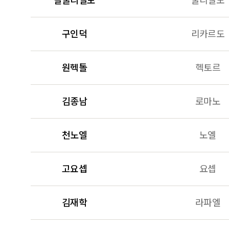
갈굴리엘모
굴리엘모
구인덕
리카르도
원헥톨
헥토르
김종남
로마노
천노엘
노엘
고요셉
요셉
김재학
라파엘