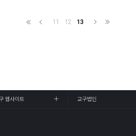
11
12
13
구 웹사이트
교구법인